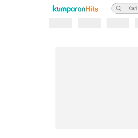
Pencarian
Loading
Loading
Loading