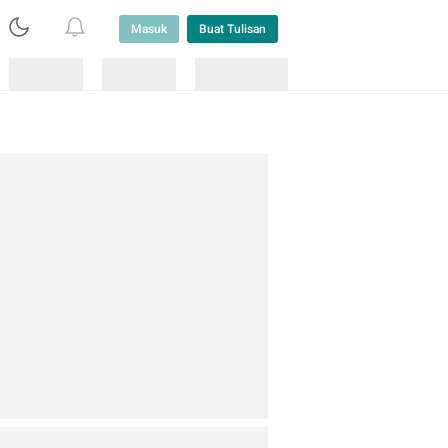
Masuk
Buat Tulisan
Loading
Loading
Lainnya