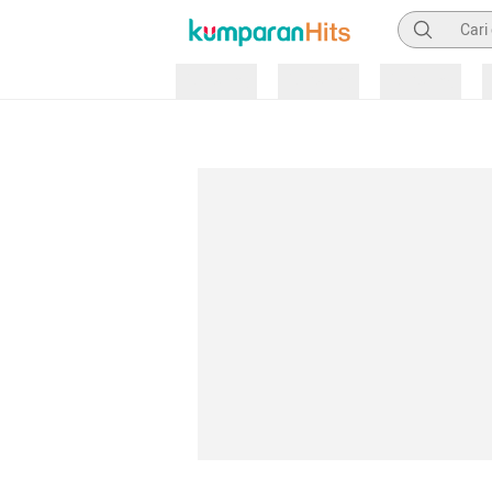
Pencarian
Loading
Loading
Loading