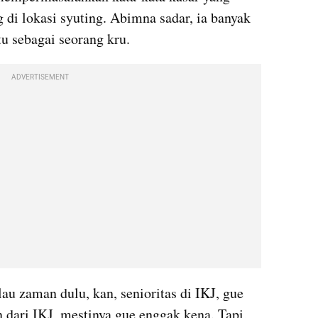
g di lokasi syuting. Abimna sadar, ia banyak 
tu sebagai seorang kru. 
ADVERTISEMENT
au zaman dulu, kan, senioritas di IKJ, gue 
 dari IKJ, mestinya gue enggak kena. Tapi, 