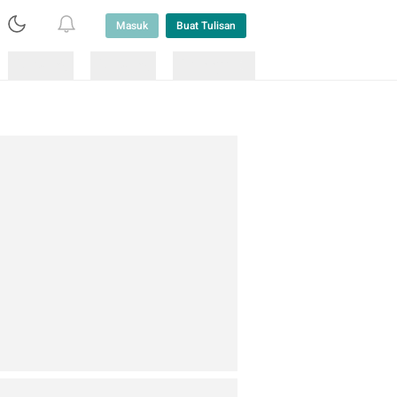
Masuk
Buat Tulisan
Loading
Loading
Lainnya