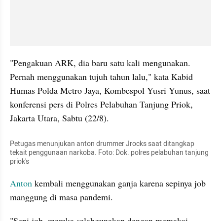
"Pengakuan 
ARK
, dia baru satu kali mengunakan. 
Pernah menggunakan tujuh tahun lalu," kata Kabid 
Humas Polda Metro Jaya, 
Kombespol
 Yusri Yunus, saat 
konferensi pers di Polres Pelabuhan Tanjung Priok, 
Jakarta Utara, Sabtu (22/8). 
Petugas 
menunjukan
 anton drummer 
Jrocks
 saat ditangkap 
tekait penggunaan narkoba. Foto: Dok. polres pelabuhan tanjung 
priok's
Anton
 kembali menggunakan ganja karena sepinya job 
manggung di masa pandemi. 
"Sepi job, mereka salahgunakan dengan memakai 