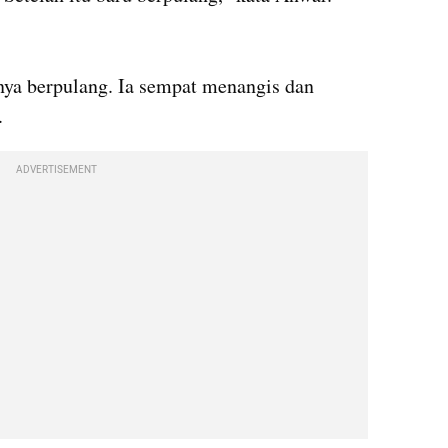
kumparan post embed
inya berpulang. Ia sempat menangis dan 
.
ADVERTISEMENT