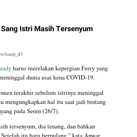
kumparan post embed
Sang Istri Masih Tersenyum 
ram/fuady_47
uady
 harus merelakan kepergian Ferry yang 
a meninggal dunia usai kena COVID-19.
en terakhir sebelum istrinya meninggal 
tu mengungkapkan hal itu saat jadi bintang 
yang pada Senin (26/7).
sih tersenyum, dia tenang, dan bahkan 
 Setelah itu baru berpulang," kata Anwar.