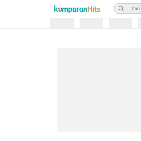
Pencarian
Loading
Loading
Loading