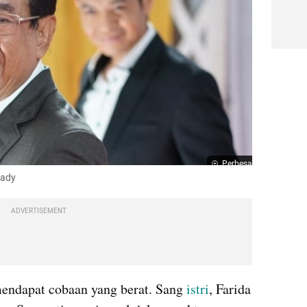
Perbesar
uady
ADVERTISEMENT
mendapat cobaan yang berat. Sang 
istri
, Farida 