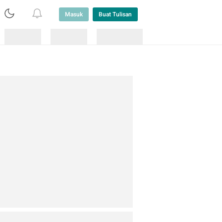
Masuk
Buat Tulisan
Loading
Loading
Lainnya