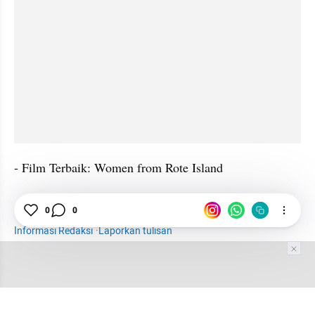
- Film Terbaik: Women from Rote Island
Hiburan
Selebriti
Anwar Fuady
Ilham Bintang
0
0
Informasi Redaksi
·
Laporkan tulisan
Tim Editor
Editor Section