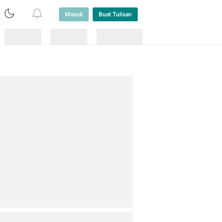
Masuk
Buat Tulisan
Loading
Loading
Lainnya