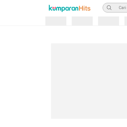
Pencarian
Loading
Loading
Loading