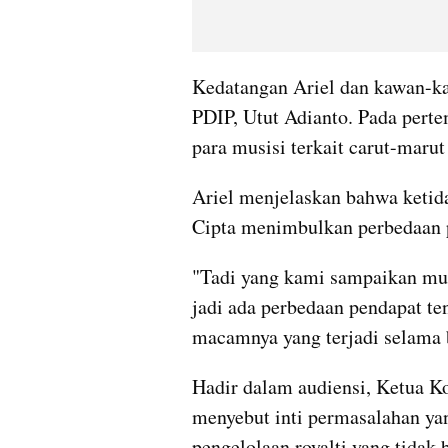
Kedatangan Ariel dan kawan-ka
PDIP, Utut Adianto. Pada perte
para musisi terkait carut-marut
Ariel menjelaskan bahwa ketid
Cipta menimbulkan perbedaan 
"Tadi yang kami sampaikan mung
jadi ada perbedaan pendapat tent
macamnya yang terjadi selama be
Hadir dalam audiensi, Ketua Ko
menyebut inti permasalahan ya
pengelolaan royalti yang tidak b