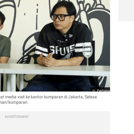
Perbesar
 media visit ke kantor kumparan di Jakarta, Selasa 
isman/kumparan
ADVERTISEMENT