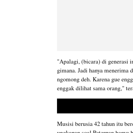
"Apalagi, (bicara) di generasi 
gimana. Jadi hanya menerima dar
ngomong deh. Karena gue enggak
enggak dilihat sama orang," te
Musisi berusia 42 tahun itu be
ungkapan soal Peterpan hanya b