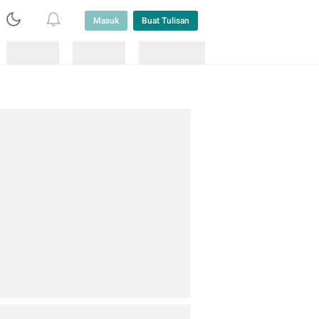
Masuk
Buat Tulisan
Loading
Loading
Lainnya