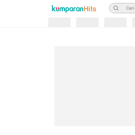
Pencarian
Loading
Loading
Loading