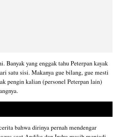
ini. Banyak yang enggak tahu Peterpan kayak 
i satu sisi. Makanya gue bilang, gue mesti 
 pengin kalian (personel Peterpan lain) 
rangnya.
embed from external kumparan
rcerita bahwa dirinya pernah mendengar 
agus saat Andika dan Indra masih menjadi 