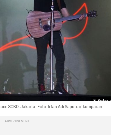
Perbesar
space SCBD, Jakarta. Foto: Irfan Adi Saputra/.kumparan
ADVERTISEMENT