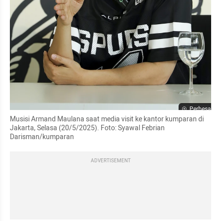
Perbesar
Musisi Armand Maulana saat media visit ke kantor kumparan di 
Jakarta, Selasa (20/5/2025). Foto: Syawal Febrian 
Darisman/kumparan
ADVERTISEMENT