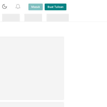
Masuk
Buat Tulisan
Loading
Loading
Lainnya