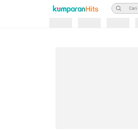
Pencarian
Loading
Loading
Loading