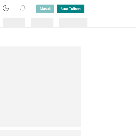
Masuk
Buat Tulisan
Loading
Loading
Lainnya