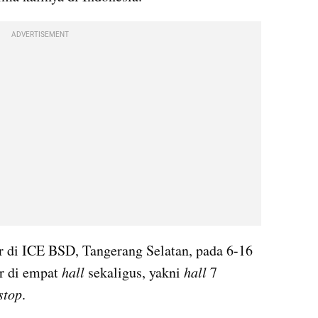
ADVERTISEMENT
r di ICE BSD, Tangerang Selatan, pada 6-16 
r di empat 
hall
 sekaligus, yakni 
hall
 7 
stop
.