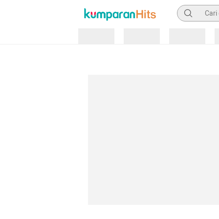
Pencarian
Loading
Loading
Loading