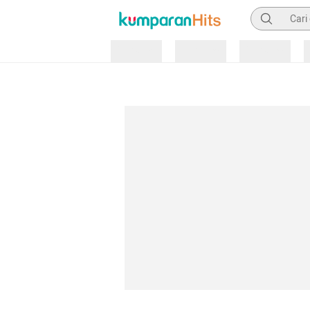
Pencarian
Loading
Loading
Loading