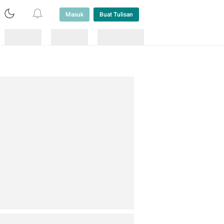
Masuk
Buat Tulisan
Loading
Loading
Lainnya