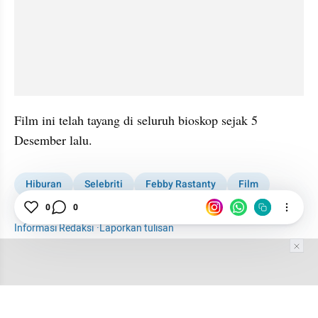
Film ini telah tayang di seluruh bioskop sejak 5 
Desember lalu.
Hiburan
Selebriti
Febby Rastanty
Film
0
0
KDRT
Informasi Redaksi
·
Laporkan tulisan
Tim Editor
Editor Section