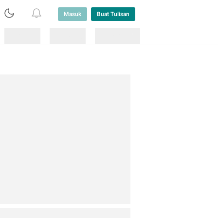
Masuk
Buat Tulisan
Loading
Loading
Lainnya