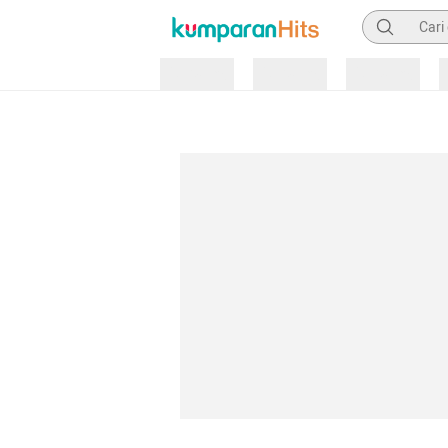
Pencarian
Loading
Loading
Loading