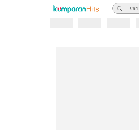
Pencarian
Loading
Loading
Loading