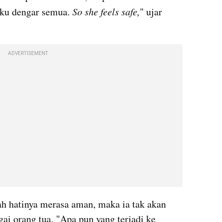
aku dengar semua.
 So she feels safe,
" ujar 
ADVERTISEMENT
ah hatinya merasa aman, maka ia tak akan 
ai orang tua. "Apa pun yang terjadi ke 