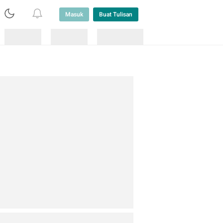
Masuk
Buat Tulisan
Loading
Loading
Lainnya