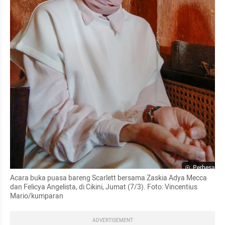
Perbesar
Acara buka puasa bareng Scarlett bersama Zaskia Adya Mecca 
dan Felicya Angelista, di Cikini, Jumat (7/3). Foto: Vincentius 
Mario/kumparan
ADVERTISEMENT