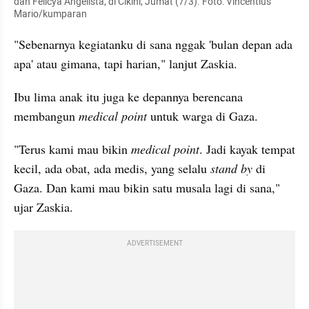
dan Felicya Angelista, di Cikini, Jumat (7/3). Foto: Vincentius 
Mario/kumparan
"Sebenarnya kegiatanku di sana nggak 'bulan depan ada 
apa' atau gimana, tapi harian," lanjut Zaskia.
Ibu lima anak itu juga ke depannya berencana 
membangun 
medical point 
untuk warga di Gaza.
"Terus kami mau bikin 
medical point
. Jadi kayak tempat 
kecil, ada obat, ada medis, yang selalu 
stand by 
di 
Gaza. Dan kami mau bikin satu musala lagi di sana," 
ujar Zaskia.
ADVERTISEMENT