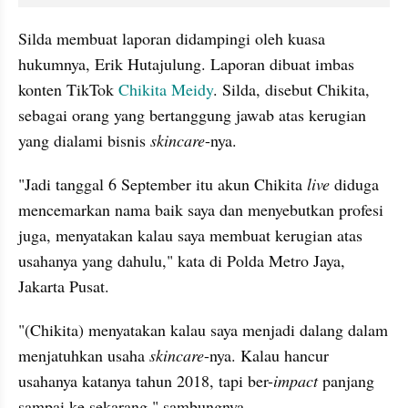
Silda membuat laporan didampingi oleh kuasa 
hukumnya, Erik Hutajulung. Laporan dibuat imbas 
konten TikTok 
Chikita Meidy
. Silda, disebut Chikita, 
sebagai orang yang bertanggung jawab atas kerugian 
yang dialami bisnis 
skincare
-nya.
"Jadi tanggal 6 September itu akun Chikita 
live
 diduga 
mencemarkan nama baik saya dan menyebutkan profesi 
juga, menyatakan kalau saya membuat kerugian atas 
usahanya yang dahulu," kata di Polda Metro Jaya, 
Jakarta Pusat.
"(Chikita) menyatakan kalau saya menjadi dalang dalam 
menjatuhkan usaha 
skincare
-nya. Kalau hancur 
usahanya katanya tahun 2018, tapi ber-
impact
 panjang 
sampai ke sekarang," sambungnya.