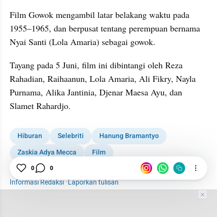
Film Gowok mengambil latar belakang waktu pada 
1955–1965, dan berpusat tentang perempuan bernama 
Nyai Santi (Lola Amaria) sebagai gowok.
Tayang pada 5 Juni, film ini dibintangi oleh Reza 
Rahadian, Raihaanun, Lola Amaria, Ali Fikry, Nayla 
Purnama, Alika Jantinia, Djenar Maesa Ayu, dan 
Slamet Rahardjo.
Hiburan
Selebriti
Hanung Bramantyo
Zaskia Adya Mecca
Film
Film Gowok: Kamasutra Jawa
0
0
Informasi Redaksi
·
Laporkan tulisan
Tim Editor
Editor Section