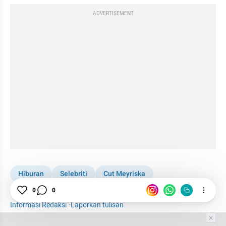
ADVERTISEMENT
Hiburan
Selebriti
Cut Meyriska
0
0
Roger Danuarta
Informasi Redaksi
·
Laporkan tulisan
Tim Editor
Editor Section