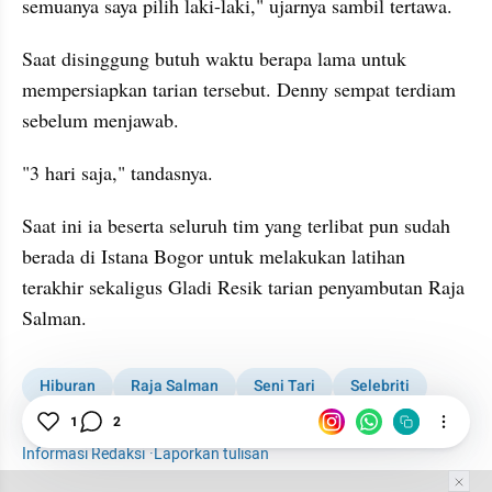
semuanya saya pilih laki-laki," ujarnya sambil tertawa.
Saat disinggung butuh waktu berapa lama untuk 
mempersiapkan tarian tersebut. Denny sempat terdiam 
sebelum menjawab.
"3 hari saja," tandasnya.
Saat ini ia beserta seluruh tim yang terlibat pun sudah 
berada di Istana Bogor untuk melakukan latihan 
terakhir sekaligus Gladi Resik tarian penyambutan Raja 
Salman. 
Hiburan
Raja Salman
Seni Tari
Selebriti
Denny Malik
1
2
Informasi Redaksi
·
Laporkan tulisan
Tim Editor