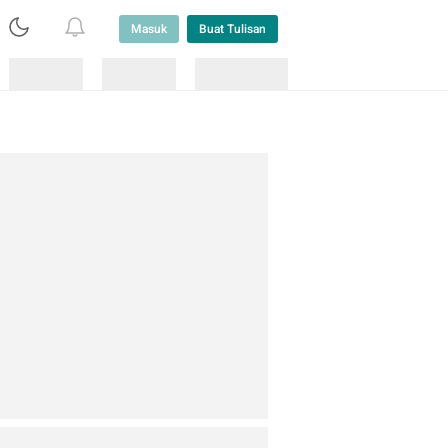
Masuk
Buat Tulisan
Loading
Loading
Lainnya