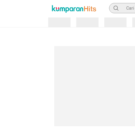
Pencarian
Loading
Loading
Loading