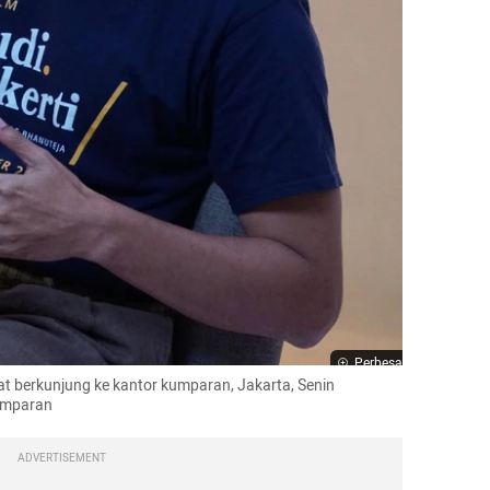
Perbesar
t berkunjung ke kantor kumparan, Jakarta, Senin 
kumparan
ADVERTISEMENT