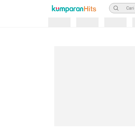
Pencarian
Loading
Loading
Loading