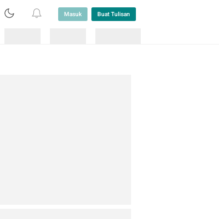
Masuk
Buat Tulisan
Loading
Loading
Lainnya