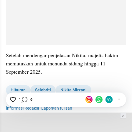
Setelah mendengar penjelasan Nikita, majelis hakim 
memutuskan untuk menunda sidang hingga 11 
September 2025. 
Hiburan
Selebriti
Nikita Mirzani
Penangguhan Penahanan
1
0
Informasi Redaksi
·
Laporkan tulisan
Tim Editor
Editor Section