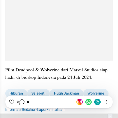
Film Deadpool & Wolverine dari Marvel Studios siap 
hadir di bioskop Indonesia pada 24 Juli 2024.
Hiburan
Selebriti
Hugh Jackman
Wolverine
0
0
Film
Informasi Redaksi
·
Laporkan tulisan
Tim Editor