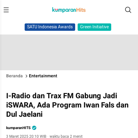
SATU Indonesia Awards
Green Initiative
Beranda
Entertainment
I-Radio dan Trax FM Gabung Jadi
iSWARA, Ada Program Iwan Fals dan
Dul Jaelani
kumparanHITS
3 Maret 2025 20:10 WIB
·
waktu baca 2 menit