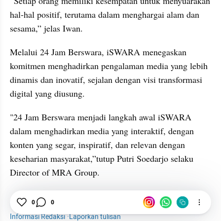
“Setiap orang memiliki kesempatan untuk menyuarakan 
hal-hal positif, terutama dalam menghargai alam dan 
sesama,” jelas Iwan.
Melalui 24 Jam Berswara, iSWARA menegaskan 
komitmen menghadirkan pengalaman media yang lebih 
dinamis dan inovatif, sejalan dengan visi transformasi 
digital yang diusung.
"24 Jam Berswara menjadi langkah awal iSWARA 
dalam menghadirkan media yang interaktif, dengan 
konten yang segar, inspiratif, dan relevan dengan 
keseharian masyarakat,”tutup Putri Soedarjo selaku 
Director of MRA Group.
Hiburan
Selebriti
I-Radio
Iwan Fals
0
0
Informasi Redaksi
·
Laporkan tulisan