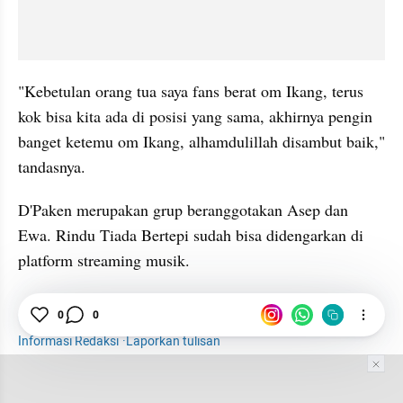
"Kebetulan orang tua saya fans berat om Ikang, terus 
kok bisa kita ada di posisi yang sama, akhirnya pengin 
banget ketemu om Ikang, alhamdulillah disambut baik," 
tandasnya.
D'Paken merupakan grup beranggotakan Asep dan 
Ewa. Rindu Tiada Bertepi sudah bisa didengarkan di 
platform streaming musik.
Hiburan
Selebriti
Ikang Fawzi
Single
0
0
Informasi Redaksi
·
Laporkan tulisan
Tim Editor
Editor Section