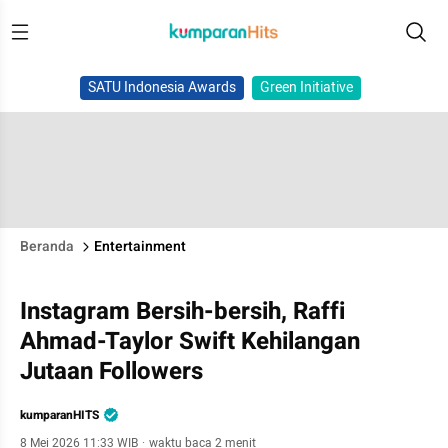
SATU Indonesia Awards
Green Initiative
Beranda
Entertainment
Instagram Bersih-bersih, Raffi
Ahmad-Taylor Swift Kehilangan
Jutaan Followers
kumparanHITS
8 Mei 2026 11:33 WIB
·
waktu baca 2 menit