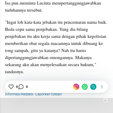
Isa pun meminta Lucinta mempertanggungjawabkan 
tuduhannya tersebut.
"Ingat loh kata-kata jebakan itu pencemaran nama baik. 
Beda cepu sama penjebakan. Yang dia bilang 
penjebakan itu aku kerja sama dengan pihak kepolisian 
memberikan obat segala macamnya untuk dibuang ke 
tong sampah, gitu ya katanya? Nah itu harus 
dipertanggungjawabkan omongannya. Makanya 
sekarang aku akan menyelesaikan secara hukum," 
tandasnya.
Hiburan
Selebriti
Isa Zega
Lucinta Luna
0
0
Informasi Redaksi
·
Laporkan tulisan
Tim Editor
Editor Section