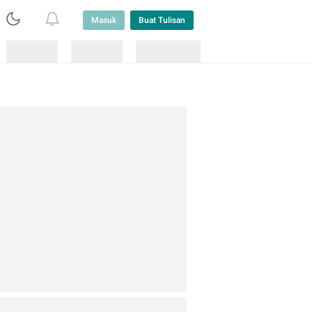
Masuk
Buat Tulisan
Loading
Loading
Lainnya