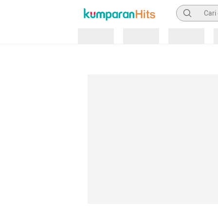
Pencarian
Loading
Loading
Loading