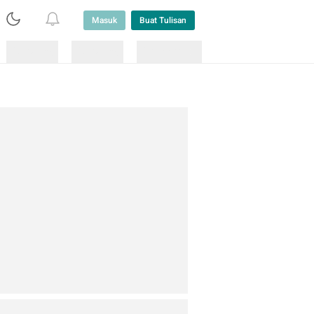
Masuk
Buat Tulisan
Loading
Loading
Lainnya