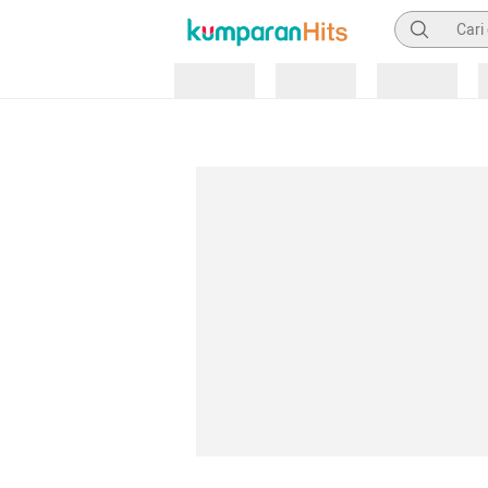
Pencarian
Loading
Loading
Loading