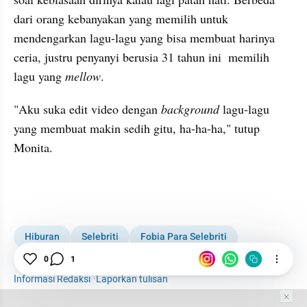
dari orang kebanyakan yang memilih untuk 
mendengarkan lagu-lagu yang bisa membuat harinya 
ceria, justru penyanyi berusia 31 tahun ini  memilih 
lagu yang 
mellow
. 
"Aku suka edit video dengan 
background
 lagu-lagu 
yang membuat makin sedih gitu, ha-ha-ha," tutup 
Monita. 
embed from external kumpara
Hiburan
Selebriti
Fobia Para Selebriti
Monita Tahalea
0
1
Informasi Redaksi
·
Laporkan tulisan
Tim Editor