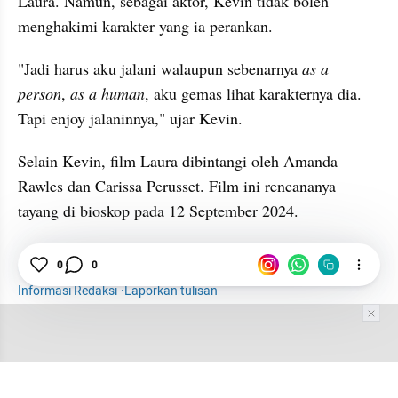
Laura. Namun, sebagai aktor, Kevin tidak boleh 
menghakimi karakter yang ia perankan. 
"Jadi harus aku jalani walaupun sebenarnya 
as a 
person
,
 as a human
, aku gemas lihat karakternya dia. 
Tapi enjoy jalaninnya," ujar Kevin. 
Selain Kevin, film Laura dibintangi oleh Amanda 
Rawles dan Carissa Perusset. Film ini rencananya 
tayang di bioskop pada 12 September 2024. 
Hiburan
Selebriti
Kevin Ardilova
Film Laura
0
0
Informasi Redaksi
·
Laporkan tulisan
Tim Editor
Editor Section