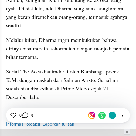
ayah. Di sisi lain, ada Dharma sang anak konglomerat 
yang kerap diremehkan orang-orang, termasuk ayahnya 
sendiri.
Melalui biliar, Dharma ingin membuktikan bahwa 
dirinya bisa meraih kehormatan dengan menjadi pemain 
biliar ternama.
Serial The Aces disutradarai oleh Bambang 'Ipoenk' 
K.M. dengan naskah dari Salman Aristo. Serial ini 
sudah bisa disaksikan di Prime Video sejak 21 
Desember lalu.
Hiburan
0
0
Selebriti
Kevin Ardilova
serial tv
Informasi Redaksi
·
Laporkan tulisan
Tim Editor