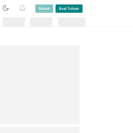
Masuk
Buat Tulisan
Loading
Loading
Lainnya