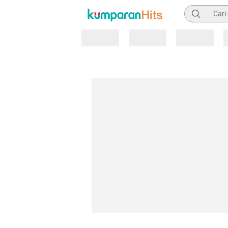
Pencarian
Loading
Loading
Loading