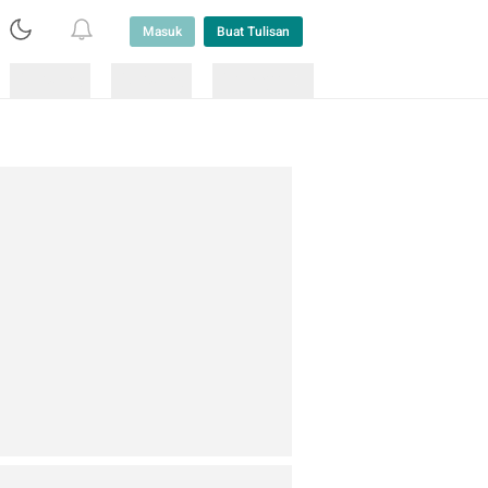
Masuk
Buat Tulisan
Loading
Loading
Lainnya