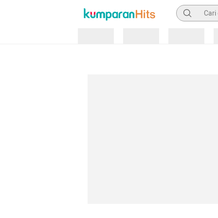
Pencarian
Loading
Loading
Loading