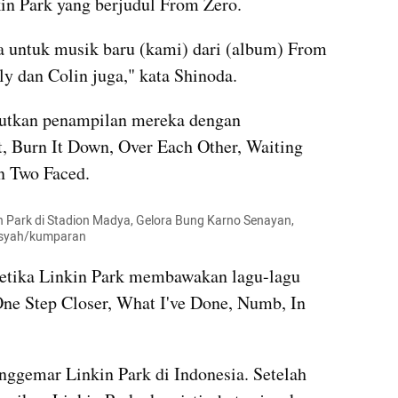
n Park yang berjudul From Zero. 
a untuk musik baru (kami) dari (album) From 
 dan Colin juga," kata Shinoda. 
jutkan penampilan mereka dengan 
 Burn It Down, Over Each Other, Waiting 
an Two Faced.
n Park di Stadion Madya, Gelora Bung Karno Senayan, 
ansyah/kumparan
etika Linkin Park membawakan lagu-lagu 
One Step Closer, What I've Done, Numb, In 
ggemar Linkin Park di Indonesia. Setelah 