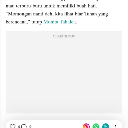
mau terburu-buru untuk memiliki buah hati. 
“Momongan nanti deh, kita lihat biar Tuhan yang 
berencana,” tutup 
Monita Tahalea
. 
ADVERTISEMENT
Monita Tahalea
Hiburan
Selebriti
Musisi
0
0