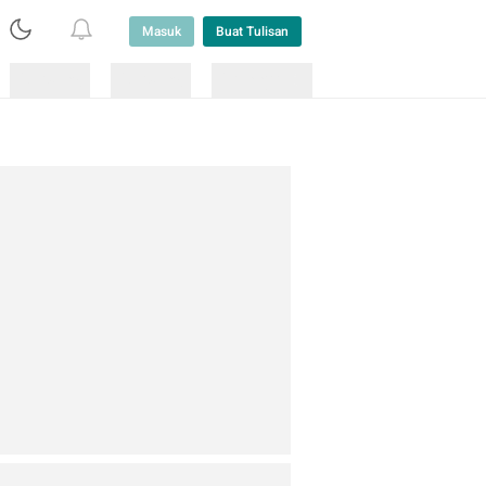
Masuk
Buat Tulisan
Loading
Loading
Lainnya