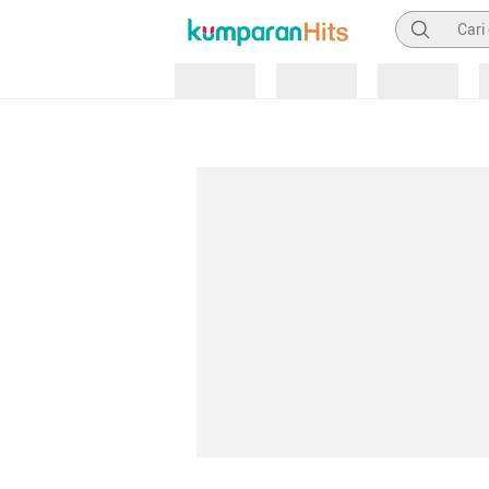
Pencarian
Loading
Loading
Loading