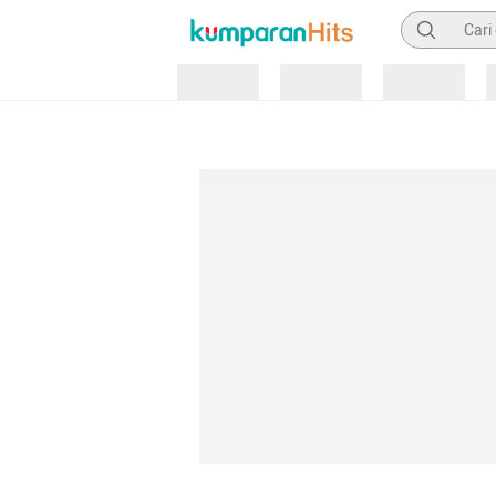
Pencarian
Loading
Loading
Loading