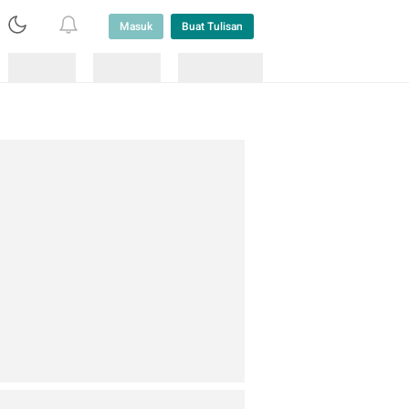
Masuk
Buat Tulisan
Loading
Loading
Lainnya