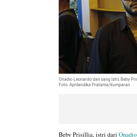
Onadio Leonardo dan sang Istri, Beby Pris
Foto: Aprilandika Pratama/kumparan
Beby Prisillia, istri dari 
Onadio