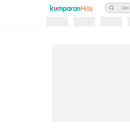
Pencarian
Loading
Loading
Loading