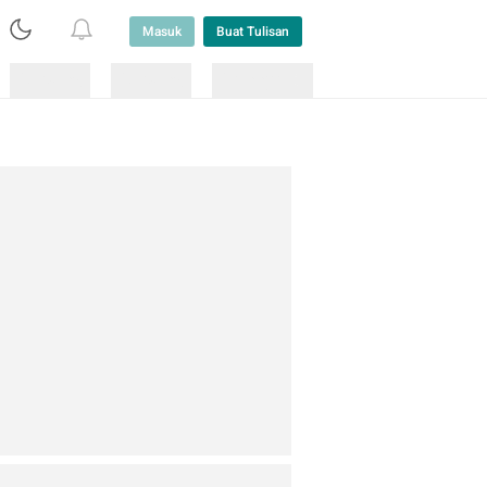
Masuk
Buat Tulisan
Loading
Loading
Lainnya