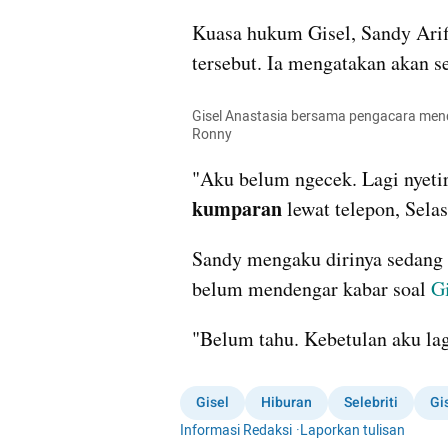
Kuasa hukum Gisel, Sandy Ari
tersebut. Ia mengatakan akan s
Gisel Anastasia bersama pengacara menda
Ronny
kumparan
 lewat telepon, Sela
Sandy mengaku dirinya sedang ta
belum mendengar kabar soal 
G
"Belum tahu. Kebetulan aku lagi
Gisel
Hiburan
Selebriti
Gi
Informasi Redaksi
·
Laporkan tulisan