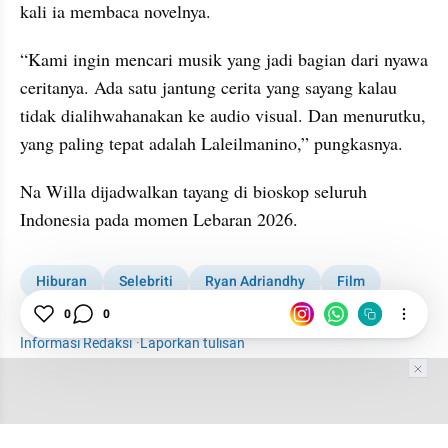
kali ia membaca novelnya.
“Kami ingin mencari musik yang jadi bagian dari nyawa 
ceritanya. Ada satu jantung cerita yang sayang kalau 
tidak dialihwahanakan ke audio visual. Dan menurutku, 
yang paling tepat adalah Laleilmanino,” pungkasnya.
Na Willa dijadwalkan tayang di bioskop seluruh 
Indonesia pada momen Lebaran 2026.
Hiburan
Selebriti
Ryan Adriandhy
Film
Na Willa
0
0
Informasi Redaksi
·
Laporkan tulisan
Tim Editor
Editor Section