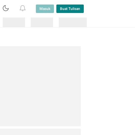
Masuk
Buat Tulisan
Loading
Loading
Lainnya