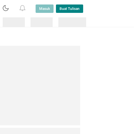
Masuk
Buat Tulisan
Loading
Loading
Lainnya