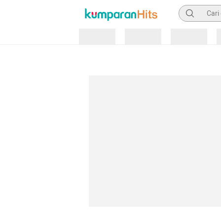
Pencarian
Loading
Loading
Loading