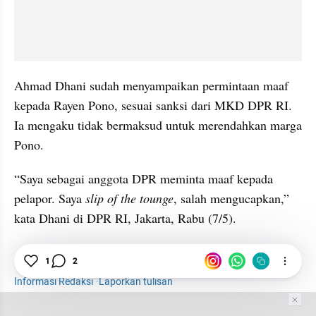
Ahmad Dhani sudah menyampaikan permintaan maaf 
kepada Rayen Pono, sesuai sanksi dari MKD DPR RI. 
Ia mengaku tidak bermaksud untuk merendahkan marga 
Pono.
“Saya sebagai anggota DPR meminta maaf kepada 
pelapor. Saya 
slip of the tounge
, salah mengucapkan,” 
kata Dhani di DPR RI, Jakarta, Rabu (7/5).
1
2
Hiburan
Selebriti
Rayen Pono
Ahmad Dhani
Informasi Redaksi
·
Laporkan tulisan
Tim Editor
Editor Section