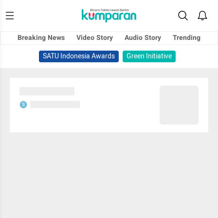
Breaking News
Video Story
Audio Story
Trending
SATU Indonesia Awards
Green Initiative
Sedang memuat...
Sedang memuat...
S