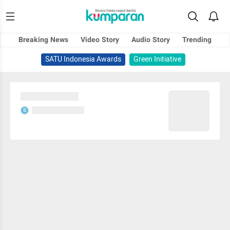
Breaking News
Video Story
Audio Story
Trending
SATU Indonesia Awards
Green Initiative
Sedang memuat...
Sedang memuat...
S