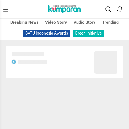
Breaking News
Video Story
Audio Story
Trending
SATU Indonesia Awards
Green Initiative
Sedang memuat...
Sedang memuat...
S