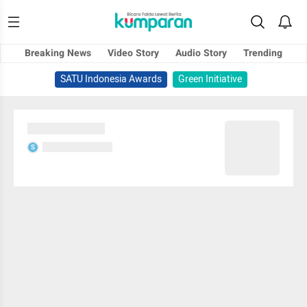
Breaking News
Video Story
Audio Story
Trending
SATU Indonesia Awards
Green Initiative
Sedang memuat...
Sedang memuat...
S