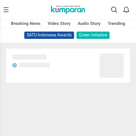
Breaking News
Video Story
Audio Story
Trending
SATU Indonesia Awards
Green Initiative
Sedang memuat...
Sedang memuat...
S