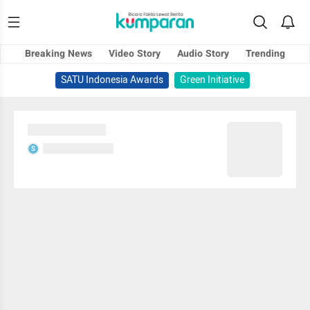
Breaking News
Video Story
Audio Story
Trending
SATU Indonesia Awards
Green Initiative
Sedang memuat...
Sedang memuat...
S