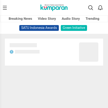
Breaking News
Video Story
Audio Story
Trending
SATU Indonesia Awards
Green Initiative
Sedang memuat...
Sedang memuat...
S