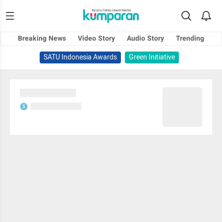
Breaking News
Video Story
Audio Story
Trending
SATU Indonesia Awards
Green Initiative
Sedang memuat...
Sedang memuat...
S